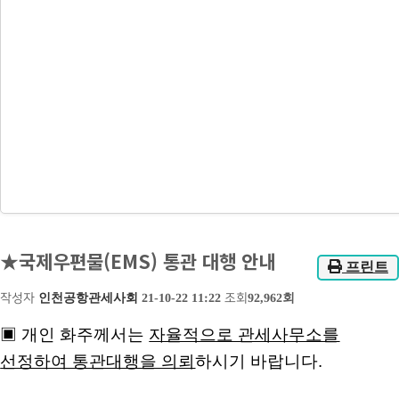
★국제우편물(EMS) 통관 대행 안내
프린트
작성자
인천공항관세사회
21-10-22 11:22
조회
92,962회
▣
개인 화주께서는
자율적으로 관세사무소를
선정하여 통관대행을 의뢰
하시기 바랍니다.