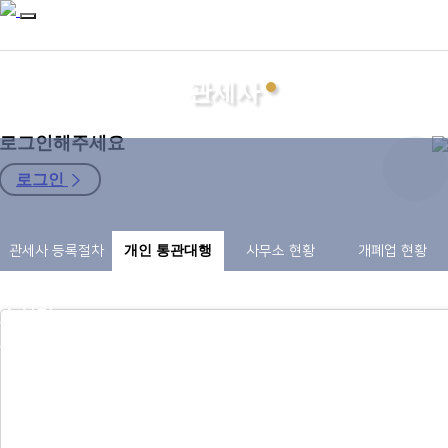
관세사
로그인해주세요
로그인
지회소개
관세사 등록절차
개인 통관대행
사무소 현황
개폐업 현황
관세사
자료마당
소식터
구인구직