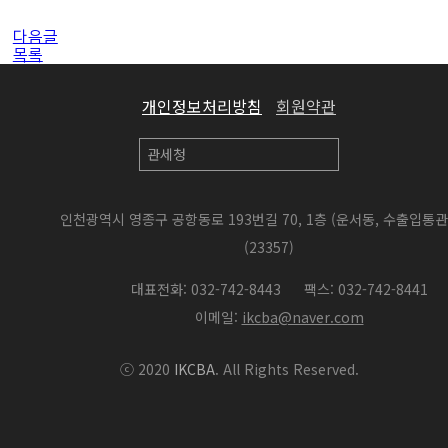
다음글
목록
개인정보처리방침
회원약관
인천광역시 영종구 공항동로 193번길 70, 1층 (운서동, 수출입통
(23357)
대표전화: 032-742-8443
팩스: 032-742-8441
이메일:
ikcba@naver.com
ⓒ 2020
IKCBA
. All Rights Reserved.