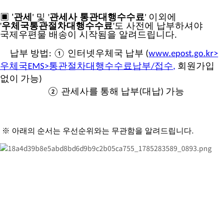
▣ '
관세
' 및 '
관세사 통관대행수수료
' 이외에
'
우체국통관절차대행수수료
'도 사전에 납부하셔야
국제우편물 배송이 시작됨을 알려드립니다
.
납부 방법
:
① 인터넷우체국 납부
(
www.epost.go.kr>
우체국EMS>통관절차대행수수료납부/접수
,
회원가입
없이 가능
)
대납
② 관세사를 통해 납부
(
)
가능
※ 아래의 순서는 우선순위와는 무관함을 알려드립니다.