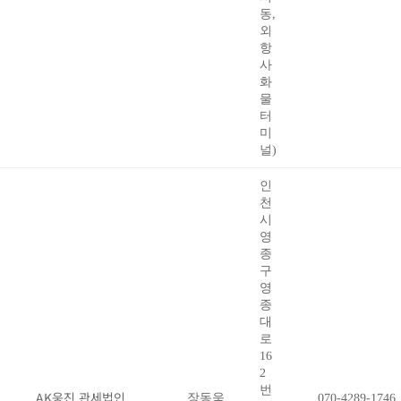
동,
외
항
사
화
물
터
미
널)
인
천
시
영
종
구
영
종
대
로
16
2
번
AK웅진 관세법인
장동욱
070-4289-1746