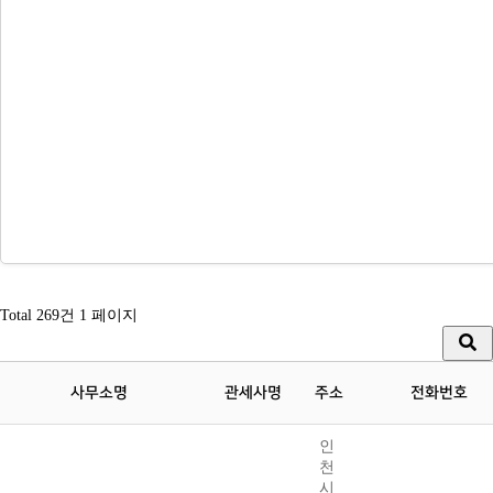
Total 269건
1 페이지
사무소명
관세사명
주소
전화번호
인
천
시