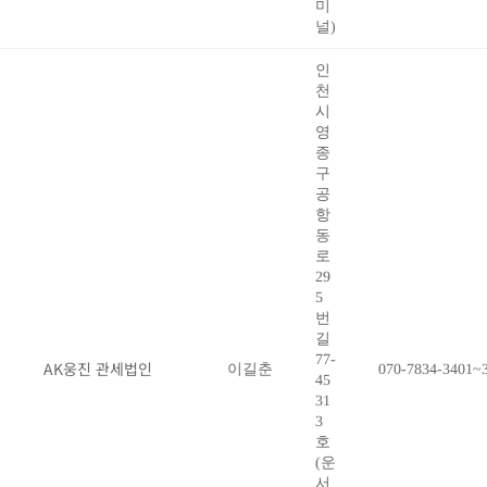
미
널)
인
천
시
영
종
구
공
항
동
로
29
5
번
길
77-
AK웅진 관세법인
이길춘
070-7834-3401~
45
31
3
호
(운
서