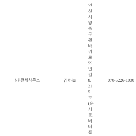
인
천
시
영
종
구
흰
바
위
로
59
번
길
NP관세사무소
김하늘
8,
070-5226-1030
21
5
호
(운
서
동,
버
터
플