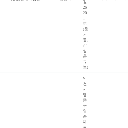
길
26
20
1
호
(운
서
동,
삼
성
홈
큐
브)
인
천
시
영
종
구
영
종
대
로