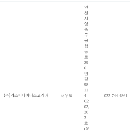
인
천
시
영
종
구
공
항
동
로
29
6
번
길
98-
11
(주)익스피다이터스코리아
서우택
4
032-744-4861
C2
02,
20
3
호
(운