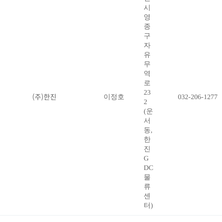
시
영
종
구
자
유
무
역
로
23
(주)한진
이정호
032-206-1277
2
(운
서
동,
한
진
G
DC
물
류
센
터)