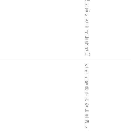
서
동,
인
천
국
제
물
류
센
터)
인
천
시
영
종
구
공
항
동
로
29
6