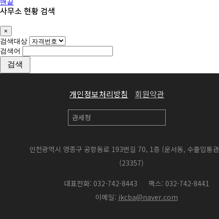
맨끝
사무소 현황 검색
×
Close
검색대상
검색어
검색
개인정보처리방침
회원약관
인천광역시 영종구 공항동로 193번길 70, 1층 (운서동, 수출입통
(23357)
대표전화: 032-742-8443
팩스: 032-742-8441
이메일:
ikcba@naver.com