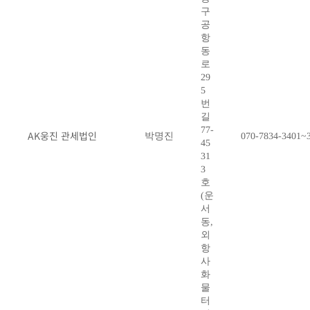
구
공
항
동
로
29
5
번
길
77-
AK웅진 관세법인
박명진
070-7834-3401~
45
31
3
호
(운
서
동,
외
항
사
화
물
터