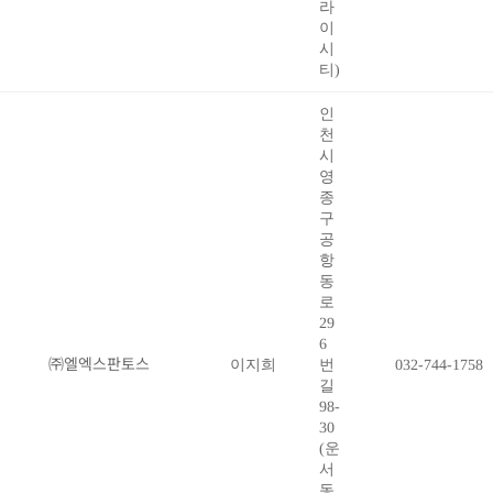
라
이
시
티)
인
천
시
영
종
구
공
항
동
로
29
6
㈜엘엑스판토스
이지희
번
032-744-1758
길
98-
30
(운
서
동,