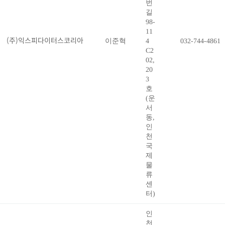
번
길
98-
11
(주)익스피다이터스코리아
이준혁
4
032-744-4861
C2
02,
20
3
호
(운
서
동,
인
천
국
제
물
류
센
터)
인
천