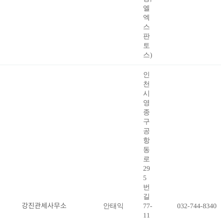
엘
엑
스
판
토
스)
인
천
시
영
종
구
공
항
동
로
29
5
번
길
강진관세사무소
안태익
77-
032-744-8340
11