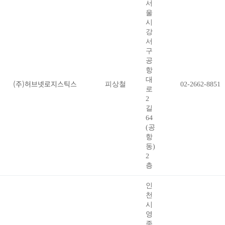
서
울
시
강
서
구
공
항
대
(주)허브넷로지스틱스
피상철
02-2662-8851
로
2
길
64
(공
항
동)
2
층
인
천
시
영
종