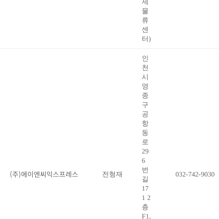
제
물
류
센
터)
인
천
시
영
종
구
공
항
동
로
29
6
번
(주)에이엔씨익스프레스
전형재
032-742-9030
길
17
1 2
층
F1,