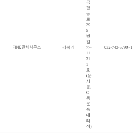
공
항
동
로
29
5
번
길
FINE관세사무소
김복기
77-
032-743-5790~1
11
31
1
호
(운
서
동,
C
동
운
송
대
리
점)