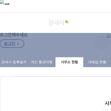
관세사
로그인해주세요
로그인
지회소개
관세사 등록절차
개인 통관대행
사무소 현황
개폐업 현황
관세사
자료마당
소식터
구인구직
사