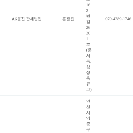
16
2
번
AK웅진 관세법인
홍광진
070-4289-1746
길
26
20
1
호
(운
서
동,
삼
성
홈
큐
브)
인
천
시
영
종
구