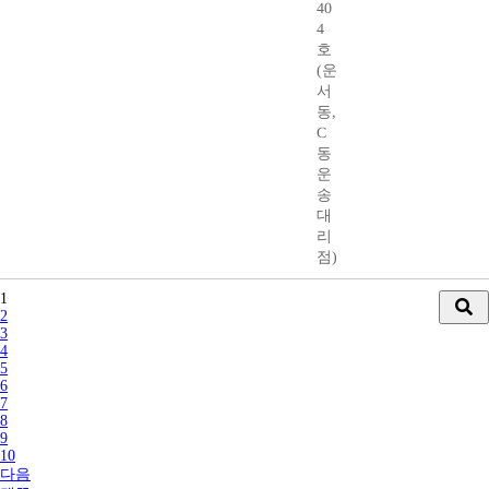
40
4
호
(운
서
동,
C
동
운
송
대
리
점)
1
2
3
4
5
6
7
8
9
10
다음