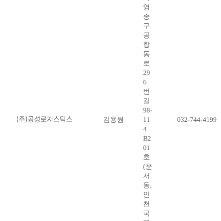
영
종
구
공
항
동
로
29
6
번
길
98-
(주)공성로지스틱스
김용원
11
032-744-4199
4
B2
01
호
(운
서
동,
인
천
국