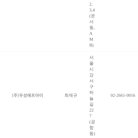
2,
3,4
(운
서
동,
A
M
B)
서
울
시
강
서
구
하
(주)우성에프아이
최재규
02-2661-0016
늘
길
22
7
(공
항
동)